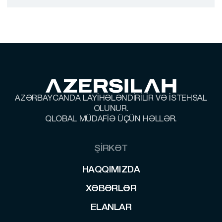
9×18 MM PATRON
Rezin gülləli tapanca patronu
AZƏRBAYCANDA LAYİHƏLƏNDİRİLİR VƏ İSTEHSAL
OLUNUR.
QLOBAL MÜDAFİƏ ÜÇÜN HƏLLƏR.
ŞİRKƏT
HAQQIMIZDA
HAQQIMIZDA
XƏBƏRLƏR
XƏBƏRLƏR
ELANLAR
ELANLAR