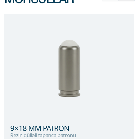
9×18 MM PATRON
Rezin gülləli tapanca patronu