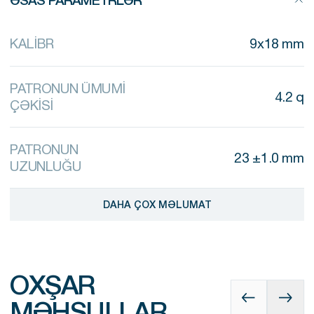
KALİBR
9x18 mm
PATRONUN ÜMUMİ
4.2 q
ÇƏKİSİ
PATRONUN
23 ±1.0 mm
UZUNLUĞU
DAHA ÇOX MƏLUMAT
OXŞAR
MƏHSULLAR