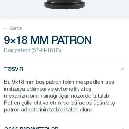
Geriyə
9×18 MM PATRON
Boş patron (57-N-181B)
TƏSVIR
Bu 9×18 mm boş patron təlim məqsədləri, səs
imitasiya edilməsi və avtomatik atəş
mexanizmlərinin sınağı üçün nəzərdə tutulub.
Patron güllə ehtiva etmir və istifadəsi üçün boş
patron adapterinin tətbiqi tələb olunur.
ƏSAS PARAMETRLƏR