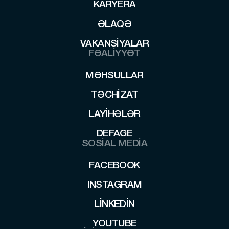
KARYERA
KARYERA
ƏLAQƏ
ƏLAQƏ
VAKANSIYALAR
VAKANSIYALAR
FƏALİYYƏT
MƏHSULLAR
MƏHSULLAR
TƏCHIZAT
TƏCHIZAT
LAYİHƏLƏR
LAYİHƏLƏR
DEFAGE
SOSİAL MEDİA
DEFAGE
FACEBOOK
FACEBOOK
INSTAGRAM
INSTAGRAM
LINKEDIN
LINKEDIN
YOUTUBE