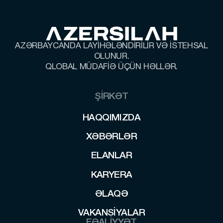
AZƏRBAYCANDA LAYİHƏLƏNDİRİLİR VƏ İSTEHSAL
OLUNUR.
QLOBAL MÜDAFİƏ ÜÇÜN HƏLLƏR.
ŞİRKƏT
HAQQIMIZDA
HAQQIMIZDA
XƏBƏRLƏR
XƏBƏRLƏR
ELANLAR
ELANLAR
KARYERA
KARYERA
ƏLAQƏ
ƏLAQƏ
VAKANSIYALAR
VAKANSIYALAR
FƏALİYYƏT