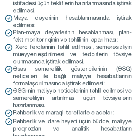
istifadəsi üçün təkliflərin hazırlanmasında iştirak
edilməsi.
Maya dəyərinin hesablanmasında iştirak
edilməsi:
Plan-maya dəyərlərinin hesablanması, plan-
fakt monitorinqinin və təhlilinin aparılması;
Xərc fərqlərinin təhlil edilməsi, səmərəsizliyin
müəyyənləşdirilməsi və tədbirlərin tövsiyə
olunmasında iştirak edilməsi.
Əsas səmərəlilik göstəricilərinin (ƏSG)
nəticələri ilə bağlı maliyyə hesabatlarının
formalaşdırılmasında iştirak edilməsi:
ƏSG-nin maliyyə nəticələrinin təhlil edilməsi və
səmərəliliyin artırılması üçün tövsiyələrin
hazırlanması.
Rəhbərlik və maraqlı tərəflərlə əlaqələr:
Rəhbərlik və idarə heyəti üçün büdcə, maliyyə
proqnozları və analitik hesabatların
hazırlanması;