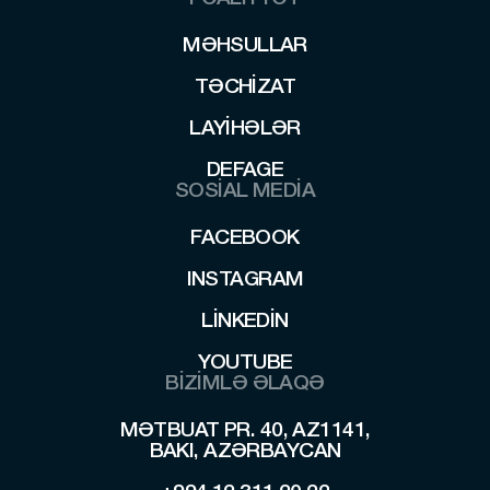
MƏHSULLAR
MƏHSULLAR
TƏCHIZAT
TƏCHIZAT
LAYİHƏLƏR
LAYİHƏLƏR
DEFAGE
SOSİAL MEDİA
DEFAGE
FACEBOOK
FACEBOOK
INSTAGRAM
INSTAGRAM
LINKEDIN
LINKEDIN
YOUTUBE
BİZİMLƏ ƏLAQƏ
YOUTUBE
MƏTBUAT PR. 40, AZ1141,
BAKI, AZƏRBAYCAN
MƏTBUAT PR. 40, AZ1141,