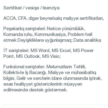
Sertifikat / vəsiqə / lisenziya
ACCA, CFA, digər beynəlxalq maliyyə sertifikatları,
Peşakarlıq səriştələri: Nəticə yönümlülük,
Komanda ruhu, Kommunikasiya, Problem həll
etmək Dəyişikliklərə uyğunlaşmaq; Data analitika
İT səriştələri: MS Word, MS Excel, MS Power
Point, MS Outlook, MS Visio;
Funksional səriştələr: Məlumatların Təhlili,
Kollektivlə İş Bacarığı, Maliyyə və mühasibatlıq
bilgisi, Gəlir və xərclərin idarə olunmasında iştirak,
əsas fəalliyyət göstəricilərinin müəyyən
edilməsində dəstək göstərmək.