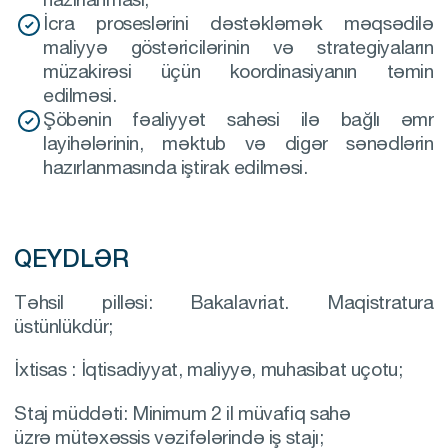
İcra proseslərini dəstəkləmək məqsədilə
maliyyə göstəricilərinin və strategiyaların
müzakirəsi üçün koordinasiyanın təmin
edilməsi.
Şöbənin fəaliyyət sahəsi ilə bağlı əmr
layihələrinin, məktub və digər sənədlərin
hazırlanmasında iştirak edilməsi.
QEYDLƏR
Təhsil pilləsi: Bakalavriat. Maqistratura
üstünlükdür;
İxtisas : İqtisadiyyat, maliyyə, muhasibat uçotu;
Staj müddəti: Minimum 2 il müvafiq sahə
üzrə mütəxəssis vəzifələrində iş stajı;