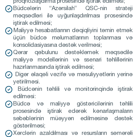
proqnozlaşdırma prosesində iştirak edilməsi;
Büdcələrin “Azərsilah” QSC-nin strateji
məqsədləri ilə uyğunlaşdırılması prosesində
iştirak edilməsi;
Maliyyə hesabatlarının dəqiqliyini təmin etmək
üçün büdcə məlumatlarının toplanması və
konsolidasiyasına dəstək verilməsi;
Qərar qəbulunu dəstəkləmək məqsədilə
maliyyə modellərinin və ssenari təhlillərinin
hazırlanmasında iştirak edilməsi;
Digər əlaqəli vəzifə və məsuliyyətlərin yerinə
yetirilməsi.
Büdcənin təhlili və monitorinqində iştirak
edilməsi:
Büdcə və maliyyə göstəricilərinin təhlili
prosesində iştirak edərək kənarlaşmaların
səbəblərinin müəyyən edilməsinə dəstək
göstərilməsi;
Xərclərin azaldılması və resursların səmərəli