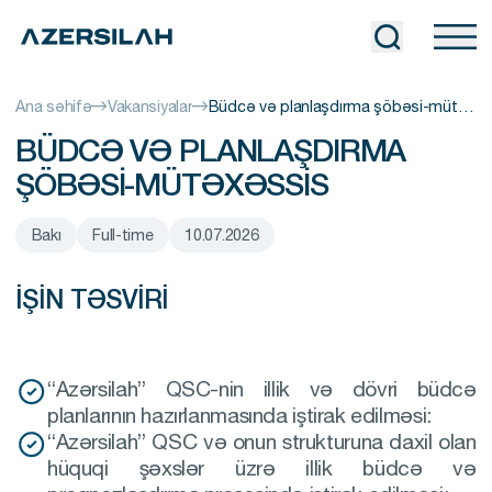
Ana səhifə
Vakansiyalar
Büdcə və planlaşdırma şöbəsi-mütəxəssis
BÜDCƏ VƏ PLANLAŞDIRMA
ŞÖBƏSI-MÜTƏXƏSSIS
Bakı
Full-time
10.07.2026
İŞİN TƏSVİRİ
“Azərsilah” QSC-nin illik və dövri büdcə
planlarının hazırlanmasında iştirak edilməsi:
“Azərsilah” QSC və onun strukturuna daxil olan
hüquqi şəxslər üzrə illik büdcə və