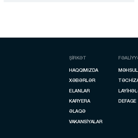
Polad özəkli güllə (57-N-181S)
ŞİRKƏT
FƏALİY
HAQQIMIZDA
MƏHSUL
HAQQIMIZDA
MƏHSUL
XƏBƏRLƏR
TƏCHIZ
XƏBƏRLƏR
TƏCHIZ
ELANLAR
LAYİHƏ
ELANLAR
LAYİHƏ
KARYERA
DEFAGE
KARYERA
DEFAGE
ƏLAQƏ
ƏLAQƏ
VAKANSIYALAR
VAKANSIYALAR