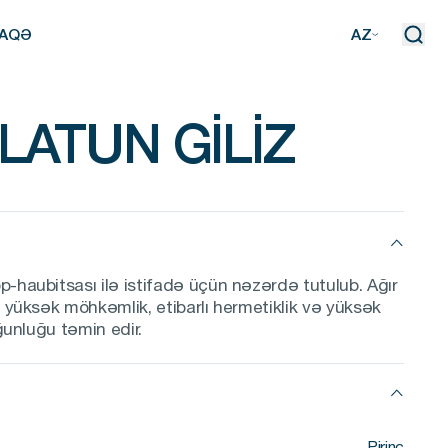
AQƏ
AZ
AQƏ
LATUN GILIZ
p-haubitsası ilə istifadə üçün nəzərdə tutulub. Ağır
da yüksək möhkəmlik, etibarlı hermetiklik və yüksək
uyğunluğu təmin edir.
Pirinç