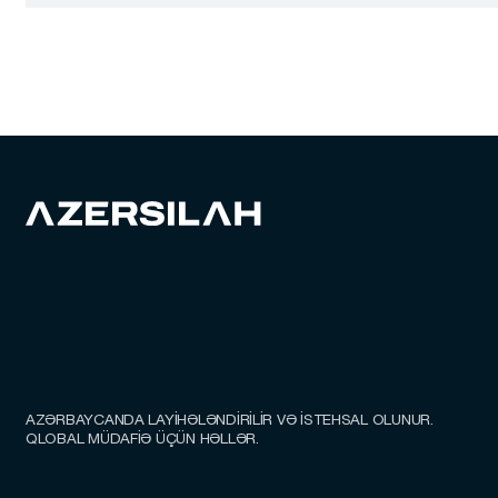
Rezin gülləli tapanca patronu
AZƏRBAYCANDA LAYİHƏLƏNDİRİLİR VƏ İSTEHSAL OLUNUR.
QLOBAL MÜDAFİƏ ÜÇÜN HƏLLƏR.