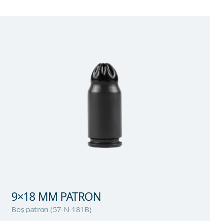
9×18 MM PATRON
Boş patron (57-N-181B)
9×18 MM PATRON