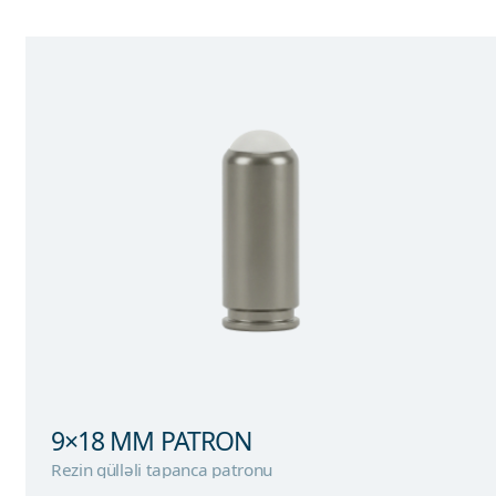
9×18 MM PATRON
Rezin gülləli tapanca patronu
9×18 MM PATRON