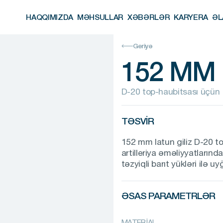
HAQQIMIZDA
MƏHSULLAR
XƏBƏRLƏR
KARYERA
ƏL
HAQQIMIZDA
MƏHSULLAR
XƏBƏRLƏR
KARYERA
ƏL
Geriyə
152 MM 
D-20 top-haubitsası üçün
TƏSVIR
152 mm latun giliz D-20 to
artilleriya əməliyyatların
təzyiqli barıt yükləri ilə 
ƏSAS PARAMETRLƏR
MATERİAL