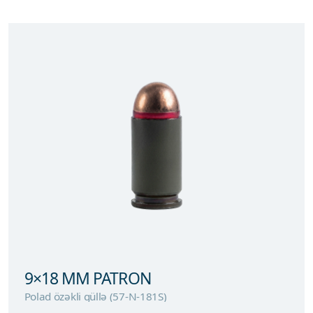
9×18 MM PATRON
Polad özəkli güllə (57-N-181S)
9×18 MM PATRON