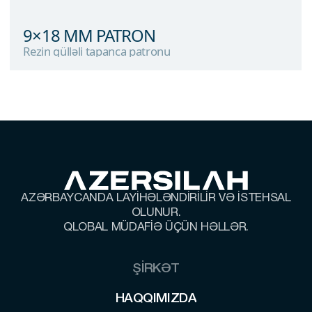
9×18 MM PATRON
Rezin gülləli tapanca patronu
9×18 MM PATRON
Rezin gülləli tapanca patronu
AZƏRBAYCANDA LAYİHƏLƏNDİRİLİR VƏ İSTEHSAL
OLUNUR.
QLOBAL MÜDAFİƏ ÜÇÜN HƏLLƏR.
ŞİRKƏT
HAQQIMIZDA
HAQQIMIZDA