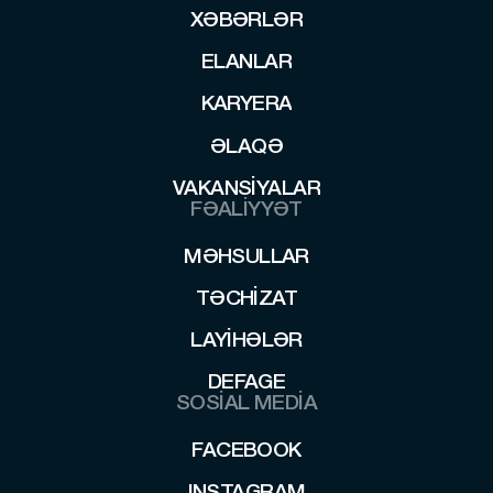
XƏBƏRLƏR
XƏBƏRLƏR
ELANLAR
ELANLAR
KARYERA
KARYERA
ƏLAQƏ
ƏLAQƏ
VAKANSIYALAR
VAKANSIYALAR
FƏALİYYƏT
MƏHSULLAR
MƏHSULLAR
TƏCHIZAT
TƏCHIZAT
LAYİHƏLƏR
LAYİHƏLƏR
DEFAGE
SOSİAL MEDİA
DEFAGE
FACEBOOK
FACEBOOK
INSTAGRAM