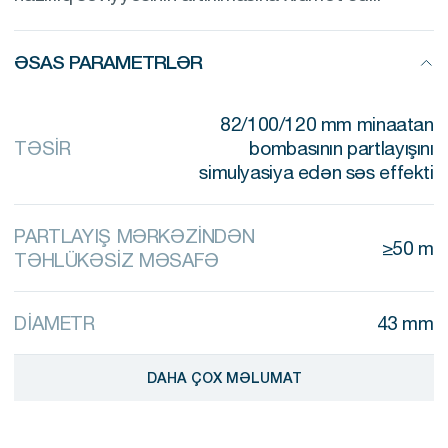
ƏSAS PARAMETRLƏR
82/100/120 mm minaatan
TƏSİR
bombasının partlayışını
simulyasiya edən səs effekti
PARTLAYIŞ MƏRKƏZİNDƏN
≥50 m
TƏHLÜKƏSİZ MƏSAFƏ
DİAMETR
43 mm
DAHA ÇOX MƏLUMAT