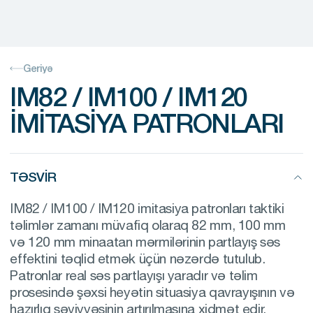
Geriyə
IM82 / IM100 / IM120
IMITASIYA PATRONLARI
TƏSVIR
IM82 / IM100 / IM120 imitasiya patronları taktiki
təlimlər zamanı müvafiq olaraq 82 mm, 100 mm
və 120 mm minaatan mərmilərinin partlayış səs
effektini təqlid etmək üçün nəzərdə tutulub.
Patronlar real səs partlayışı yaradır və təlim
prosesində şəxsi heyətin situasiya qavrayışının və
hazırlıq səviyyəsinin artırılmasına xidmət edir.