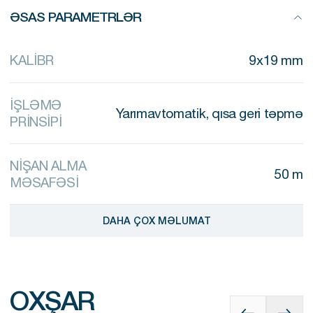
ƏSAS PARAMETRLƏR
KALİBR
9x19 mm
İŞLƏMƏ
Yarımavtomatik, qısa geri təpmə
PRİNSİPİ
NİŞAN ALMA
50 m
MƏSAFƏSİ
DAHA ÇOX MƏLUMAT
OXŞAR