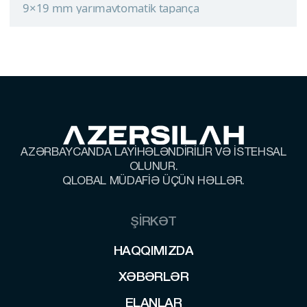
9×19 mm yarımavtomatik tapança
ZƏFƏR
9×19 mm yarımavtomatik tapança
AZƏRBAYCANDA LAYİHƏLƏNDİRİLİR VƏ İSTEHSAL
OLUNUR.
QLOBAL MÜDAFİƏ ÜÇÜN HƏLLƏR.
ŞİRKƏT
HAQQIMIZDA
HAQQIMIZDA
XƏBƏRLƏR
XƏBƏRLƏR
ELANLAR