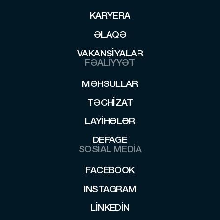
ELANLAR
KARYERA
KARYERA
ƏLAQƏ
ƏLAQƏ
VAKANSIYALAR
VAKANSIYALAR
FƏALİYYƏT
MƏHSULLAR
MƏHSULLAR
TƏCHIZAT
TƏCHIZAT
LAYİHƏLƏR
LAYİHƏLƏR
DEFAGE
SOSİAL MEDİA
DEFAGE
FACEBOOK
FACEBOOK
INSTAGRAM
INSTAGRAM
LINKEDIN
LINKEDIN