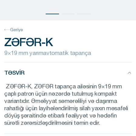
Geriyə
ZƏFƏR-K
9×19 mm yarımavtomatik tapança
TƏSVIR
ZƏFƏR-K, ZƏFƏR tapança ailəsinin 9×19 mm
çaplı patron üçün nəzərdə tutulmuş kompakt
variantıdır. Əməliyyat səmərəliliyi və daşınma
rahatlığı üçün layihələndirilmiş silah yaxın məsafəli
döyüş şəraitində etibarlı fəaliyyət və hədəfin
sürətli zərərsizləşdirilməsini təmin edir.