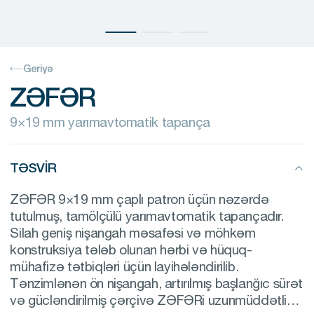
Geriyə
ZƏFƏR
9×19 mm yarımavtomatik tapança
TƏSVIR
ZƏFƏR 9×19 mm çaplı patron üçün nəzərdə
tutulmuş, tamölçülü yarımavtomatik tapançadır.
Silah geniş nişangah məsafəsi və möhkəm
konstruksiya tələb olunan hərbi və hüquq-
mühafizə tətbiqləri üçün layihələndirilib.
Tənzimlənən ön nişangah, artırılmış başlanğıc sürət
və gücləndirilmiş çərçivə ZƏFƏRi uzunmüddətli