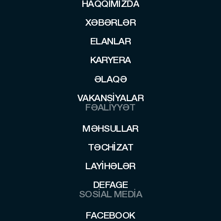
HAQQIMIZDA
HAQQIMIZDA
XƏBƏRLƏR
XƏBƏRLƏR
ELANLAR
ELANLAR
KARYERA
KARYERA
ƏLAQƏ
ƏLAQƏ
VAKANSIYALAR
VAKANSIYALAR
FƏALİYYƏT
MƏHSULLAR
MƏHSULLAR
TƏCHIZAT
TƏCHIZAT
LAYİHƏLƏR
LAYİHƏLƏR
DEFAGE
SOSİAL MEDİA
DEFAGE
FACEBOOK