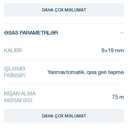
əməliyyat istifadəsi üçün uyğun edir.
DAHA ÇOX MƏLUMAT
ƏSAS PARAMETRLƏR
KALİBR
9×19 mm
İŞLƏMƏ
Yarımavtomatik, qısa geri təpmə
PRİNSİPİ
NİŞAN ALMA
75 m
MƏSAFƏSİ
DAHA ÇOX MƏLUMAT