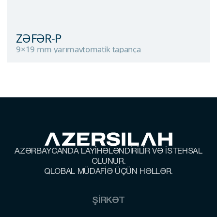
ZƏFƏR-P
9×19 mm yarımavtomatik tapança
ZƏFƏR-P
9×19 mm yarımavtomatik tapança
AZƏRBAYCANDA LAYİHƏLƏNDİRİLİR VƏ İSTEHSAL
OLUNUR.
QLOBAL MÜDAFİƏ ÜÇÜN HƏLLƏR.
ŞİRKƏT