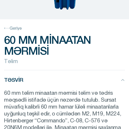
Geriyə
60 MM MINAATAN
MƏRMISI
Təlim
TƏSVIR
60 mm təlim minaatan mərmisi təlim və tədris
məqsədli istifadə üçün nəzərdə tutulub. Sursat
müvafiq kalibrli 60 mm hamar lüləli minaatanlarla
uyğunluq təşkil edir, o cümlədən M2, M19, M224,
Hirtenberger “Commando”, C-08, C-576 və
20N6M modelləri ilə. Minaatan mərmisi saxlanma