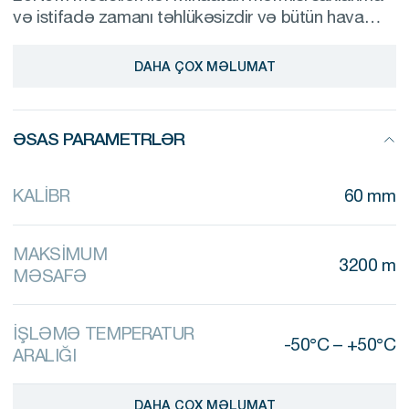
və istifadə zamanı təhlükəsizdir və bütün hava
şəraitlərində minaatan sisteminin etibarlı işləməsini
təmin edir.
DAHA ÇOX MƏLUMAT
ƏSAS PARAMETRLƏR
KALİBR
60 mm
MAKSİMUM
3200 m
MƏSAFƏ
İŞLƏMƏ TEMPERATUR
-50°C – +50°C
ARALIĞI
DAHA ÇOX MƏLUMAT