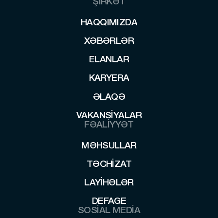
ŞİRKƏT
HAQQIMIZDA
HAQQIMIZDA
XƏBƏRLƏR
XƏBƏRLƏR
ELANLAR
ELANLAR
KARYERA
KARYERA
ƏLAQƏ
ƏLAQƏ
VAKANSIYALAR
VAKANSIYALAR
FƏALİYYƏT
MƏHSULLAR
MƏHSULLAR
TƏCHIZAT
TƏCHIZAT
LAYİHƏLƏR
LAYİHƏLƏR
DEFAGE
SOSİAL MEDİA
DEFAGE