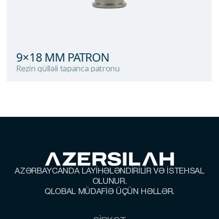
9×18 MM PATRON
Rezin gülləli tapanca patronu
9×18 MM PATRON
Rezin gülləli tapanca patronu
AZƏRBAYCANDA LAYİHƏLƏNDİRİLİR VƏ İSTEHSAL
OLUNUR.
QLOBAL MÜDAFİƏ ÜÇÜN HƏLLƏR.