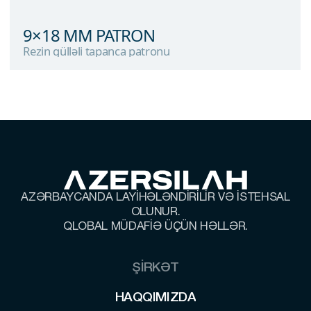
9×18 MM PATRON
Rezin gülləli tapanca patronu
9×18 MM PATRON
Rezin gülləli tapanca patronu
AZƏRBAYCANDA LAYİHƏLƏNDİRİLİR VƏ İSTEHSAL
OLUNUR.
QLOBAL MÜDAFİƏ ÜÇÜN HƏLLƏR.
ŞİRKƏT
HAQQIMIZDA
HAQQIMIZDA