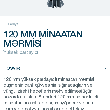
Geriyə
120 MM MINAATAN
MƏRMISI
Yüksək partlayıcı
TƏSVIR
120 mm yüksək partlayıcılı minaatan mərmisi
düşmənin canlı qüvvəsinin, sığınacaqların və
yüngül zirehli hədəflərin məhv edilməsi üçün
nəzərdə tutulub. Standart 120 mm hamar lüləli
minaatanlarla istifadə üçün uyğundur və bütün
iqlim və əməliyyat şəraitlərində effektiv