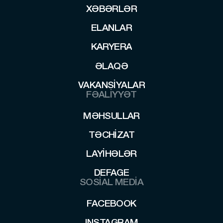
XƏBƏRLƏR
XƏBƏRLƏR
ELANLAR
ELANLAR
KARYERA
KARYERA
ƏLAQƏ
ƏLAQƏ
VAKANSIYALAR
VAKANSIYALAR
FƏALİYYƏT
MƏHSULLAR
MƏHSULLAR
TƏCHIZAT
TƏCHIZAT
LAYİHƏLƏR
LAYİHƏLƏR
DEFAGE
SOSİAL MEDİA
DEFAGE
FACEBOOK
FACEBOOK
INSTAGRAM