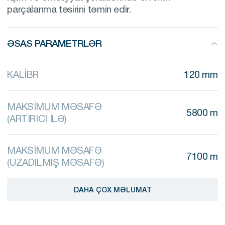
parçalanma təsirini təmin edir.
ƏSAS PARAMETRLƏR
KALİBR
120 mm
MAKSİMUM MƏSAFƏ
5800 m
(ARTIRICI İLƏ)
MAKSİMUM MƏSAFƏ
7100 m
(UZADILMIŞ MƏSAFƏ)
DAHA ÇOX MƏLUMAT