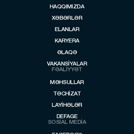
HAQQIMIZDA
HAQQIMIZDA
XƏBƏRLƏR
XƏBƏRLƏR
ELANLAR
ELANLAR
KARYERA
KARYERA
ƏLAQƏ
ƏLAQƏ
VAKANSIYALAR
VAKANSIYALAR
FƏALİYYƏT
MƏHSULLAR
MƏHSULLAR
TƏCHIZAT
TƏCHIZAT
LAYİHƏLƏR
LAYİHƏLƏR
DEFAGE
SOSİAL MEDİA
DEFAGE