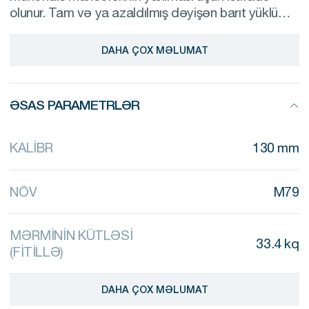
olunur. Tam və ya azaldılmış dəyişən barıt yüklü
gilizlərdən istifadə edən 130 mm artilleriya topları
ilə tətbiq üçün uyğundur.
DAHA ÇOX MƏLUMAT
ƏSAS PARAMETRLƏR
KALİBR
130 mm
NÖV
M79
MƏRMİNİN KÜTLƏSİ
33.4 kq
(FİTİLLƏ)
DAHA ÇOX MƏLUMAT