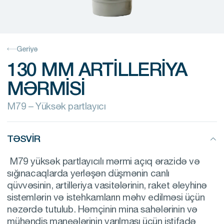
Geriyə
130 MM ARTILLERIYA
MƏRMISI
M79 – Yüksək partlayıcı
TƏSVIR
M79 yüksək partlayıcılı mərmi açıq ərazidə və
sığınacaqlarda yerləşən düşmənin canlı
qüvvəsinin, artilleriya vasitələrinin, raket əleyhinə
sistemlərin və istehkamların məhv edilməsi üçün
nəzərdə tutulub. Həmçinin mina sahələrinin və
mühəndis maneələrinin yarılması üçün istifadə