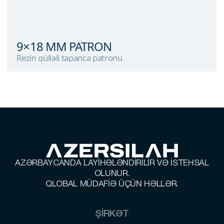
9×18 MM PATRON
Rezin gülləli tapanca patronu
9×18 MM PATRON
Rezin gülləli tapanca patronu
AZƏRBAYCANDA LAYİHƏLƏNDİRİLİR VƏ İSTEHSAL
OLUNUR.
QLOBAL MÜDAFİƏ ÜÇÜN HƏLLƏR.
ŞİRKƏT