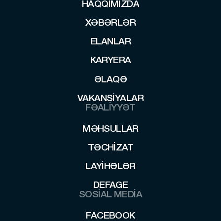
HAQQIMIZDA
HAQQIMIZDA
XƏBƏRLƏR
XƏBƏRLƏR
ELANLAR
ELANLAR
KARYERA
KARYERA
ƏLAQƏ
ƏLAQƏ
VAKANSIYALAR
VAKANSIYALAR
FƏALİYYƏT
MƏHSULLAR
MƏHSULLAR
TƏCHIZAT
TƏCHIZAT
LAYİHƏLƏR
LAYİHƏLƏR
DEFAGE
SOSİAL MEDİA
DEFAGE
FACEBOOK