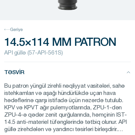
Geriyə
14.5×114 MM PATRON
API güllə (57-API-561S)
TƏSVIR
Bu patron yüngül zirehli nəqliyyat vasitələri, sahə
istehkamları və aşağı hündürlükdə uçan hava
hədəflərinə qarşı istifadə üçün nəzərdə tutulub.
KPV və KPVT ağır pulemyotlarında, ZPU-1-dən
ZPU-4-ə qədər zenit qurğularında, həmçinin IST-
14.5 anti-materiel tüfənglərində tətbiq olunur. API
güllə zirehdələn və yandırıcı təsirləri birləşdirir.