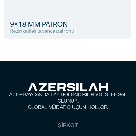
9×18 MM PATRON
Rezin gülləli tapanca patronu
9×18 MM PATRON
Rezin gülləli tapanca patronu
AZƏRBAYCANDA LAYİHƏLƏNDİRİLİR VƏ İSTEHSAL
OLUNUR.
QLOBAL MÜDAFİƏ ÜÇÜN HƏLLƏR.
ŞİRKƏT