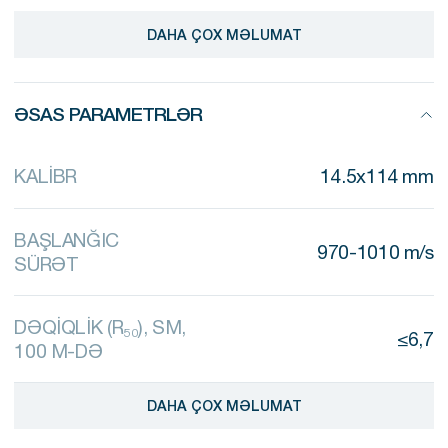
Güllənin ucu qırmızı və qara rənglə boyanıb.
DAHA ÇOX MƏLUMAT
ƏSAS PARAMETRLƏR
KALİBR
14.5x114 mm
BAŞLANĞIC
970-1010 m/s
SÜRƏT
DƏQİQLİK (R₅₀), SM,
≤6,7
100 M-DƏ
DAHA ÇOX MƏLUMAT