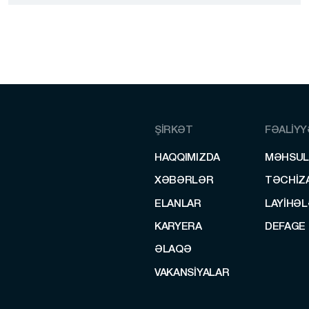
Polad özəkli güllə (57-N-181S)
ŞİRKƏT
FƏALİY
HAQQIMIZDA
MƏHSUL
HAQQIMIZDA
MƏHSUL
XƏBƏRLƏR
TƏCHIZ
XƏBƏRLƏR
TƏCHIZ
ELANLAR
LAYİHƏ
ELANLAR
LAYİHƏ
KARYERA
DEFAGE
KARYERA
DEFAGE
ƏLAQƏ
ƏLAQƏ
VAKANSIYALAR
VAKANSIYALAR