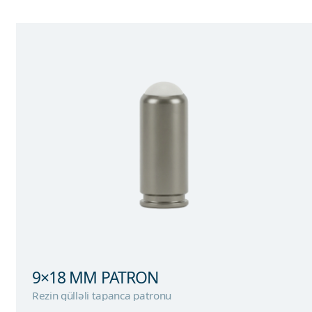
9×18 MM PATRON
Rezin gülləli tapanca patronu
9×18 MM PATRON