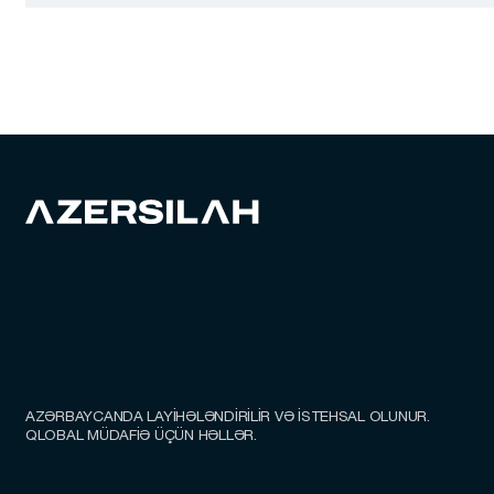
Rezin gülləli tapanca patronu
AZƏRBAYCANDA LAYİHƏLƏNDİRİLİR VƏ İSTEHSAL OLUNUR.
QLOBAL MÜDAFİƏ ÜÇÜN HƏLLƏR.