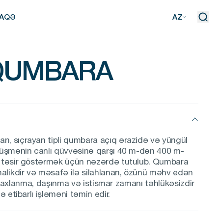
AQƏ
AZ
AQƏ
QUMBARA
, sıçrayan tipli qumbara açıq ərazidə və yüngül
düşmənin canlı qüvvəsinə qarşı 40 m-dən 400 m-
 təsir göstərmək üçün nəzərdə tutulub. Qumbara
alikdir və məsafə ilə silahlanan, özünü məhv edən
b. Saxlanma, daşınma və istismar zamanı təhlükəsizdir
ə etibarlı işləməni təmin edir.