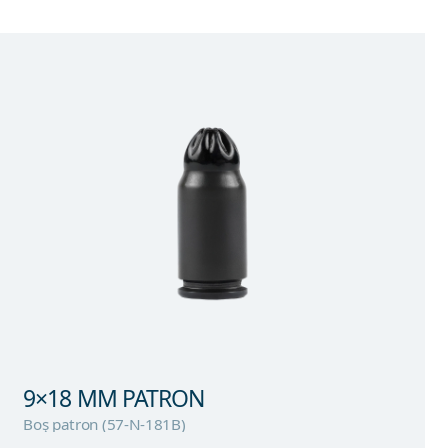
9×18 MM PATRON
Boş patron (57-N-181B)
9×18 MM PATRON