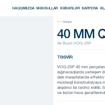
HAQQIMIZDA
MƏHSULLAR
XƏBƏRLƏR
KARYERA
ƏL
HAQQIMIZDA
MƏHSULLAR
XƏBƏRLƏR
KARYERA
ƏL
Geriyə
40 MM 
Air Burst VOG-25P
TƏSVIR
VOG-25P 40 mm parçalanan
sığınacaqlarda yerləşən 
dək məsafələrdə effektiv
müstəqil konstruksiyaya m
alışdırıcı ilə təchiz edili
və bütün hava şəraitlərind