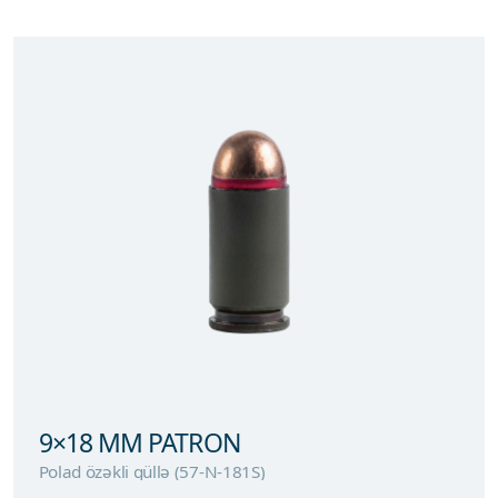
9×18 MM PATRON
Polad özəkli güllə (57-N-181S)
9×18 MM PATRON