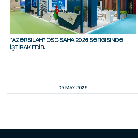
“AZƏRSILAH” QSC SAHA 2026 SƏRGISINDƏ
IŞTIRAK EDIB.
09 MAY 2026