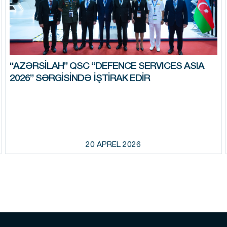
“AZƏRSILAH” QSC “DEFENCE SERVICES ASIA
2026” SƏRGISINDƏ IŞTIRAK EDIR
20 APREL 2026