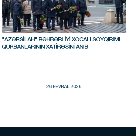
"AZƏRSILAH" RƏHBƏRLIYI XOCALI SOYQIRIMI
QURBANLARININ XATIRƏSINI ANIB
26 FEVRAL 2026