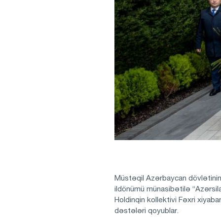
Müstəqil Azərbaycan dövlətinin
ildönümü münasibətilə “Azərsil
Holdinqin kollektivi Fəxri xiyab
dəstələri qoyublar.