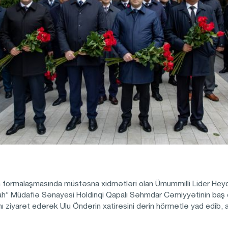
 formalaşmasında müstəsna xidmətləri olan Ümummilli Lider Heydə
ah” Müdafiə Sənayesi Holdinqi Qapalı Səhmdar Cəmiyyətinin baş d
anı ziyarət edərək Ulu Öndərin xatirəsini dərin hörmətlə yad edib, 