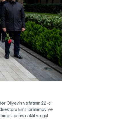
r Əliyevin vəfatının 22-ci
irektoru Emil İbrahimov və
abidəsi önünə əklil və gül