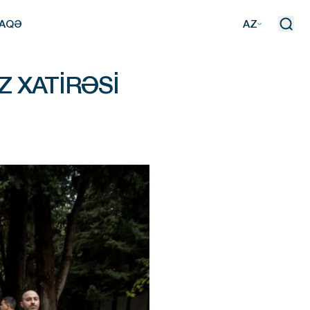
AQƏ
AZ
AQƏ
Z XATIRƏSI