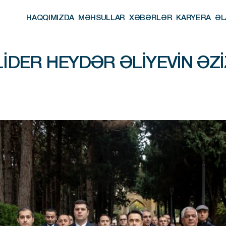
HAQQIMIZDA
MƏHSULLAR
XƏBƏRLƏR
KARYERA
ƏL
HAQQIMIZDA
MƏHSULLAR
XƏBƏRLƏR
KARYERA
ƏL
IDER HEYDƏR ƏLIYEVIN ƏZI