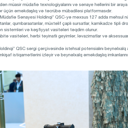
dən müasir müdafiə texnologiyalarını və sənaye həllərini bir araya 
tlər üçün əməkdaşlıq və təcrübə mübadiləsi platformasıdır.
 Müdafiə Sənayesi Holdinqi” QSC-yə məxsus 127 adda məhsul nümay
aatanlar, qumbaraatanlar, müxtəlif çaplı sursatlar, kamikadze tipli dro
ron sistemləri və kəşfiyyat vasitələri təqdim olunur.
rabitə vasitələri, hərbi təyinatlı geyimlər, ləvazimatlar və aksessu
ldinqi” QSC sərgi çərçivəsində istehsal potensialını beynəlxalq 
işaf istiqamətlərini izləyir və beynəlxalq əməkdaşlıq imkanların