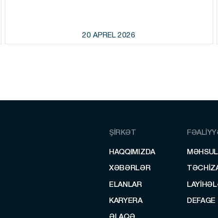
20 APREL 2026
ŞİRKƏT
FƏALİY
HAQQIMIZDA
MƏHSUL
HAQQIMIZDA
MƏHSUL
XƏBƏRLƏR
TƏCHIZ
XƏBƏRLƏR
TƏCHIZ
ELANLAR
LAYİHƏ
ELANLAR
LAYİHƏ
KARYERA
DEFAGE
KARYERA
DEFAGE
ƏLAQƏ