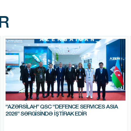
R
“AZƏRSILAH” QSC “DEFENCE SERVICES ASIA
2026” SƏRGISINDƏ IŞTIRAK EDIR