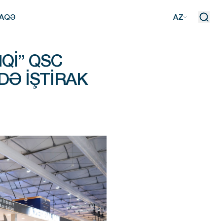
AQƏ
AZ
AQƏ
QI” QSC
DƏ IŞTIRAK