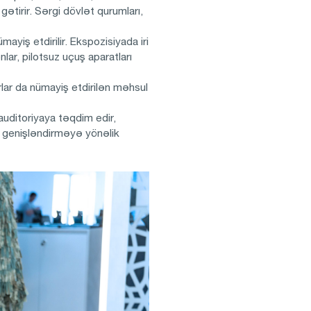
gətirir. Sərgi dövlət qurumları,
iş etdirilir. Ekspozisiyada iri
nlar, pilotsuz uçuş aparatları
arlar da nümayiş etdirilən məhsul
auditoriyaya təqdim edir,
ı genişləndirməyə yönəlik