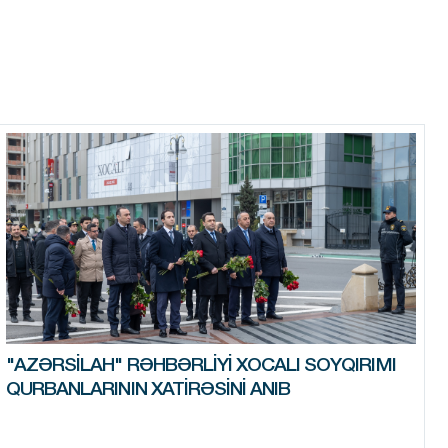
"AZƏRSILAH" RƏHBƏRLIYI XOCALI SOYQIRIMI
QURBANLARININ XATIRƏSINI ANIB