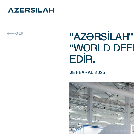
“AZƏRSILAH”
GERİ
“WORLD DEFE
EDIR.
08 FEVRAL 2026