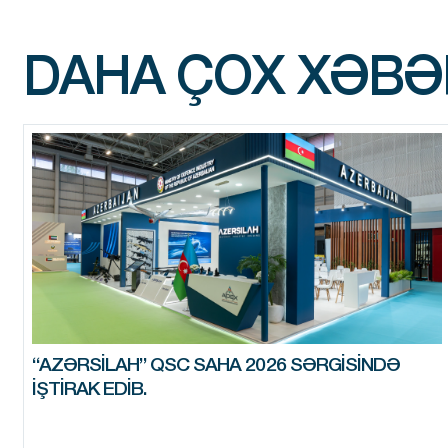
DAHA ÇOX XƏBƏ
“AZƏRSILAH” QSC SAHA 2026 SƏRGISINDƏ
IŞTIRAK EDIB.