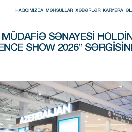
HAQQIMIZDA
MƏHSULLAR
XƏBƏRLƏR
KARYERA
ƏL
HAQQIMIZDA
MƏHSULLAR
XƏBƏRLƏR
KARYERA
ƏL
 MÜDAFIƏ SƏNAYESI HOLDIN
NCE SHOW 2026” SƏRGISIN