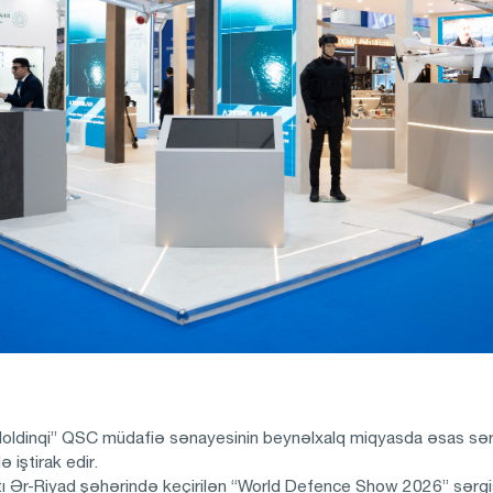
oldinqi” QSC müdafiə sənayesinin beynəlxalq miqyasda əsas sərgi
iştirak edir.
ı Ər-Riyad şəhərində keçirilən “World Defence Show 2026” sərgi