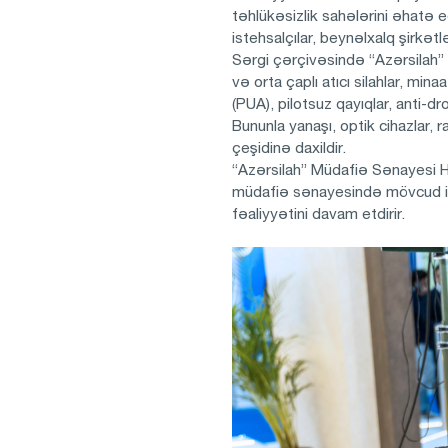
təhlükəsizlik sahələrini əhatə e
istehsalçılar, beynəlxalq şirkə
Sərgi çərçivəsində “Azərsilah”
və orta çaplı atıcı silahlar, min
(PUA), pilotsuz qayıqlar, anti-d
Bununla yanaşı, optik cihazlar, 
çeşidinə daxildir.
“Azərsilah” Müdafiə Sənayesi Ho
müdafiə sənayesində mövcud ink
fəaliyyətini davam etdirir.