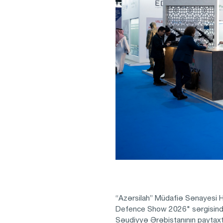
“Azərsilah” Müdafiə Sənayesi H
Defence Show 2026" sərgisində 
Səudiyyə Ərəbistanının paytaxt